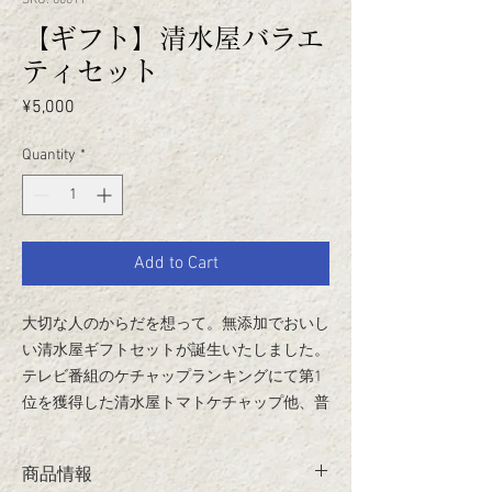
SKU: 00011
【ギフト】清水屋バラエ
ティセット
Price
¥5,000
Quantity
*
Add to Cart
大切な人のからだを想って。無添加でおいし
い清水屋ギフトセットが誕生いたしました。
テレビ番組のケチャップランキングにて第1
位を獲得した清水屋トマトケチャップ他、普
段のお料理でお使いいただける清水屋食品を
お贈りいたします。
商品情報
本サイトでしか購入できない限定商品となり