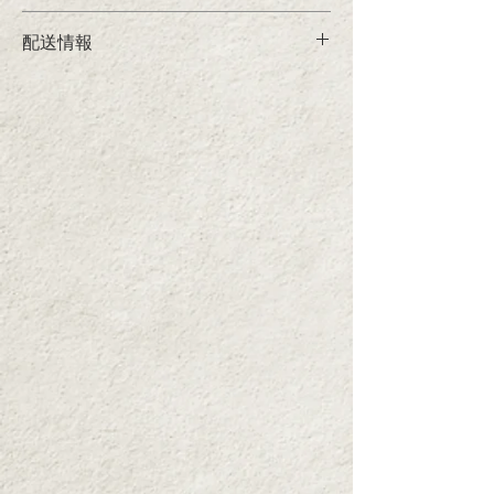
ます。
■清水屋トマトケチャップ
配送情報
原料は全て有機素材を使用している、安心・
安全のトマトケチャップです。味のポイント
■内容
■配送料（税込）
であるナツメグの配合率にこだわりました。
・トマトケチャップ(箱入り)×1
・北海道・九州 ¥330
フルーティーな香りとトマト本来の旨みが口
・バジルのジェノベーゼ×2
・中国・四国 ¥220
の中で広がります。料理がおいしく変身しま
・完熟トマト酢×2
・沖縄 ¥660
す。
・内容量：300g（1本あたり）
■ギフト包装（代金に含む）
・原材料：有機トマト・有機砂糖・有機醸造
段ボールではなく、品のある白いボックスを
酢・食塩・有機香辛料・有機たまねぎ
・保存方法：直射日光を避け常温で保存して
使用。トマトケチャップは箱入り。
頂き、開封後は冷蔵庫で保管。
瓶商品はネットに入れ、保護します。ラッピ
ング用紙でお包みし、大切に配送いたしま
■バジルのジェノベーゼ
す。
新鮮なバジルの葉をすりつぶしてオリーブ
油、グラナパダーノチーズ、松の実などを加
え、ペースト状のジェノベーゼソースにしま
した。
茹でたてのパスタに絡めるだけでレストラン
品質のパスタになります。
トーストに塗って焼いたり、チキン・豚肉の