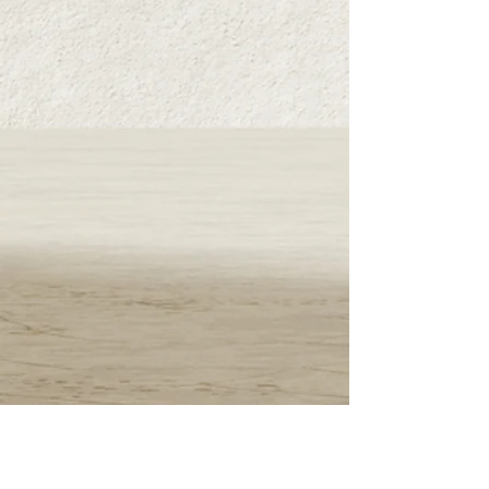
ソテーにかけてもおいしく召し上がれます。
・内容量：120g（1瓶あたり）
・原材料：
食用オリーブオイル、バジルペースト、チ
ーズ、松の実、にんにく、食塩、こしょう、
（一部に乳成分、卵を含む）
・保存方法：直射日光・高温多湿を避け常温
で保存
■完熟トマト酢
原材料は「トマト」のみ。国産の完熟トマト
を100％使用し、じっくり12か月自然発酵さ
せました。
クセはなく、普段のお料理にご利用いただけ
る他、ハチミツとお水(炭酸)で割ればさっぱ
りとしたドリンクをお楽しみいただけます。
毎日スプーン一杯。発酵生活をはじめてみま
せんか？
・内容量：300ml（1瓶あたり）
・原材料：トマト(国産)
・保存方法：直射日光を避けて保存