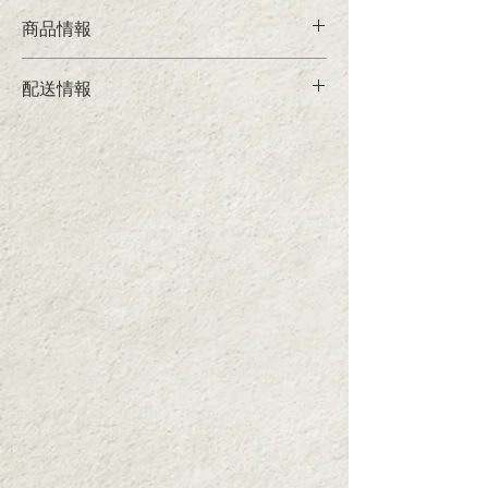
る他、ハチミツとお水(炭酸)で割ればさっぱ
商品情報
りとしたドリンクをお楽しみいただけます。
■内容
配送情報
毎日スプーン一杯。発酵生活をはじめてみま
完熟トマト酢(1瓶)
せんか？
■決済方法
■内容量
・クレジットカード決済／銀行振込／コンビ
300ml
ニ決済（※コンビニ決済は220円の手数料が
かかります）
■原材料
スマホ決済（PayPayのみ）
トマト(国産)
■配送料
■保存方法
関東・南東北・信越・北陸・中部750円、北
直射日光を避けて保存
海道・九州・沖縄1220円、北東北・関西860
円、中国・四国980円
■​商品引き渡し時期
お支払い確認後5日以内に発送
■返品・交換
商品に不具合があった場合のみ商品到着より