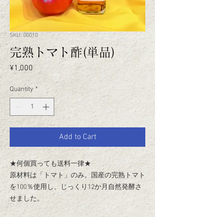
SKU: 00010
完熟トマト酢(単品)
Price
¥1,000
Quantity
*
Add to Cart
★何個買っても送料一律★
原材料は「トマト」のみ。国産の完熟トマト
を100％使用し、じっくり12か月自然発酵さ
せました。
クセはなく、普段のお料理にご利用いただけ